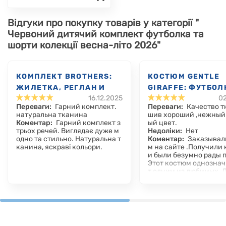
Відгуки про покупку товарів у категорії "
Червоний дитячий комплект футболка та
шорти колекції весна-літо 2026"
КОМПЛЕКТ BROTHERS:
КОСТЮМ GENTLE
ЖИЛЕТКА, РЕГЛАН И
GIRAFFE: ФУТБОЛ
16.12.2025
02
БРЮКИ
ШОРТЫ
Переваги:
Гарний комплект.
Переваги:
Качество т
натуральна тканина
шив хороший ,нежный
Коментар:
Гарний комплект з
ый цвет.
трьох речей. Виглядає дуже м
Недоліки:
Нет
одно та стильно. Натуральна т
Коментар:
Заказывал
канина, яскраві кольори.
м на сайте .Получили
и были безумно рады 
Этот костюм однознач
т одним из любимых. 
приятная ткань на лет
но для ребенка.Пугов
и очень удобно .