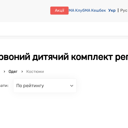
Акції
МА Клуб
МА Кешбек
Укр
Рус
ервоний дитячий комплект рег
o
Одяг
Костюми
по рейтингу
ати: