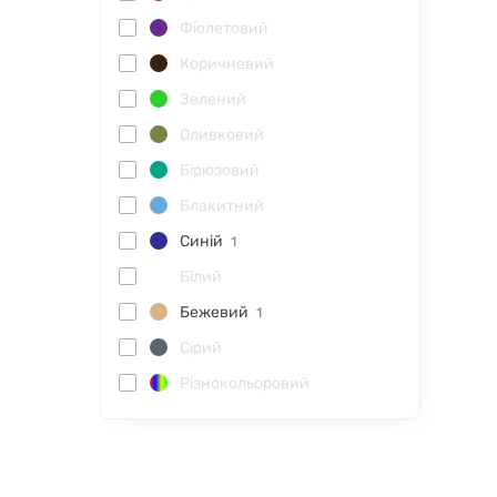
Фіолетовий
Коричневий
Зелений
Оливковий
Бірюзовий
Блакитний
Синій
1
Білий
Бежевий
1
Сірий
Різнокольоровий