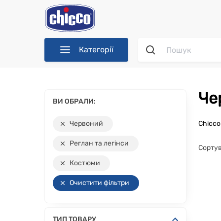
Категорії
Ч
ВИ ОБРАЛИ:
Червоний
Chicc
Реглан та легінси
Сортув
Костюми
Очистити фільтри
ТИП ТОВАРУ