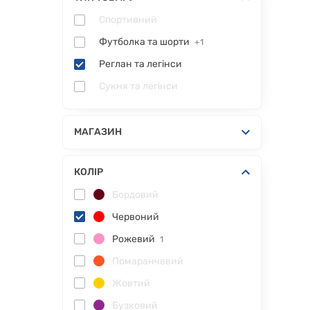
Спортивний
Футболка та шорти
+1
Реглан та легінси
Сукня та легінси
МАГАЗИН
КОЛІР
Бордовий
Червоний
Рожевий
1
Помаранчевий
Жовтий
Бузковий