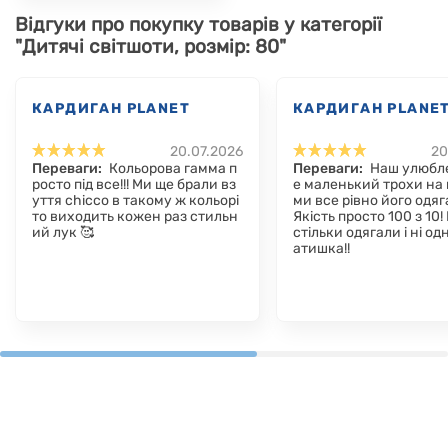
Відгуки про покупку товарів у категорії
"Дитячі світшоти, розмір: 80"
КАРДИГАН PLANET
КАРДИГАН PLANE
20.07.2026
20
Переваги:
Кольорова гамма п
Переваги:
Наш улюбл
росто під все!!! Ми ще брали вз
е маленький трохи на 
уття chicco в такому ж кольорі
ми все рівно його одя
то виходить кожен раз стильн
Якість просто 100 з 10!
ий лук 🥰
стільки одягали і ні од
атишка!!