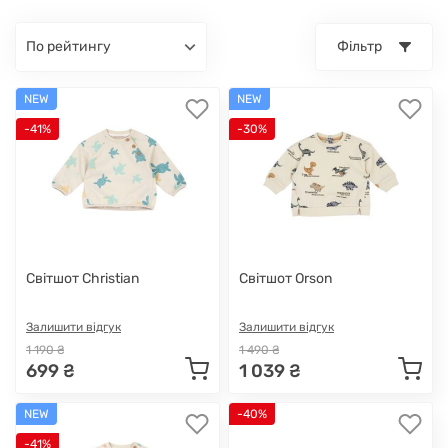
по рейтингу
Фільтр
NEW
NEW
-41%
-30%
Світшот Christian
Світшот Orson
Залишити відгук
Залишити відгук
1 190 ₴
1 490 ₴
699 ₴
1 039 ₴
NEW
-40%
-41%