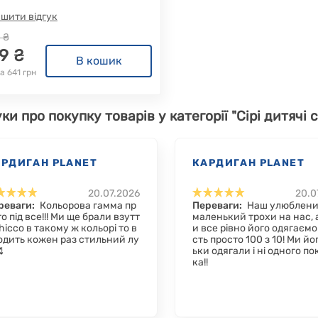
шити відгук
 ₴
9 ₴
В кошик
а 641 грн
ки про покупку товарів у категорії "Сірі дитячі 
АРДИГАН PLANET
КАРДИГАН PLANET
20.07.2026
20.0
реваги:
Кольорова гамма пр
Переваги:
Наш улюблени
о під все!!! Ми ще брали взутт
маленький трохи на нас, 
hicco в такому ж кольорі то в
и все рівно його одягаємо
одить кожен раз стильний лу
сть просто 100 з 10! Ми йог

ьки одягали і ні одного п
ка!!