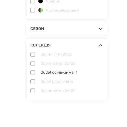
Чорний
Різнокольоровий
СЕЗОН
КОЛЕКЦІЯ
Весна-літо 2026
Осінь-зима `25-26
Outlet осінь-зима
1
Outlet весна-літо
Осень-зима 26-27