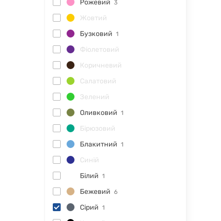
Рожевий
3
Жовтий
Бузковий
1
Фіолетовий
Коричневий
Салатовий
Зелений
Оливковий
1
Бірюзовий
Блакитний
1
Синій
Білий
1
Бежевий
6
Сірий
1