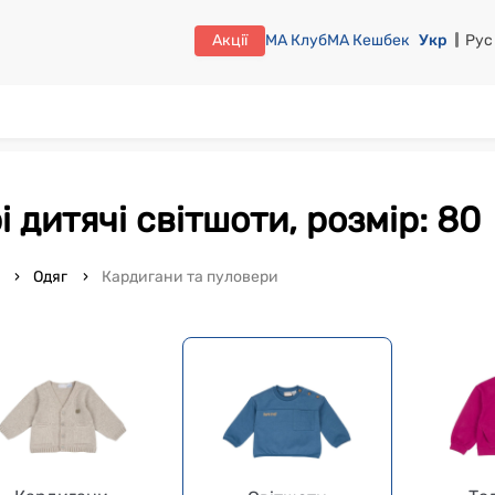
Акції
МА Клуб
МА Кешбек
Укр
Рус
ірі дитячі світшоти, розмір: 80
o
Одяг
Кардигани та пуловери