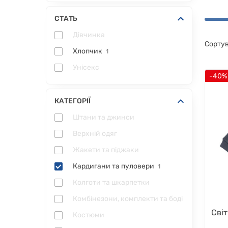
СТАТЬ
Дівчинка
Сортув
Хлопчик
1
Унісекс
-40%
КАТЕГОРІЇ
Штани та джинси
Верхній одяг
Жакети та піджаки
Кардигани та пуловери
1
Колготи та шкарпетки
Комбінезони, комплекти та боді
Сві
Костюми