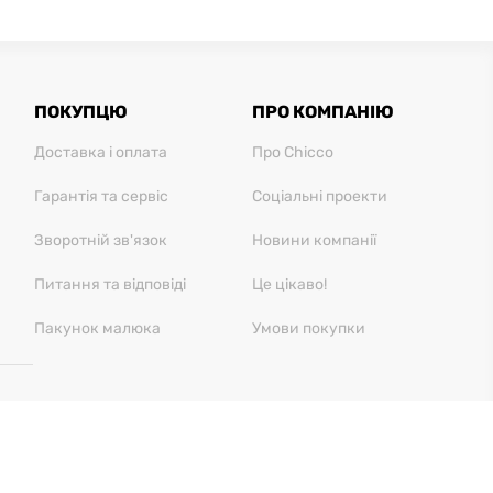
ПОКУПЦЮ
ПРО КОМПАНІЮ
Доставка і оплата
Про Chicco
Гарантія та сервіс
Соціальні проекти
Зворотній зв'язок
Новини компанії
Питання та відповіді
Це цікаво!
Пакунок малюка
Умови покупки
28