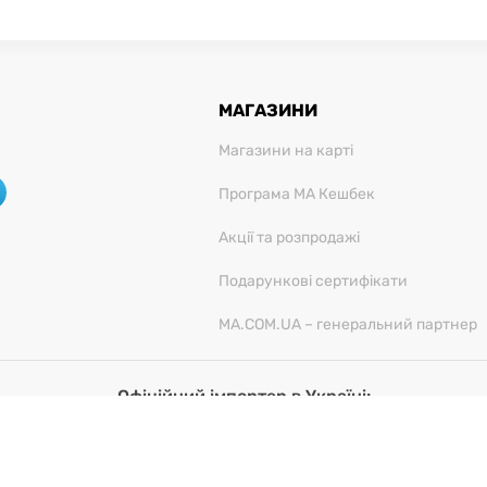
МАГАЗИНИ
Магазини на карті
Програма МА Кешбек
Акції та розпродажі
Подарункові сертифікати
MA.COM.UA – генеральний партнер
Офіційний імпортер в Україні:
ОВ "Мілленіум Трейд", 03680, м. Київ, вул. Фізкультури, 
5:52:20 PM