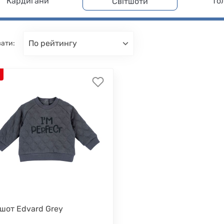
Кардигани
То
Світшоти
по рейтингу
ати:
тшот Edvard Grey