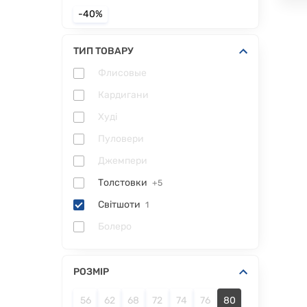
-40%
ТИП ТОВАРУ
Флисовые
Кардигани
Худі
Пуловери
Джемпери
Толстовки
+5
Світшоти
1
Болеро
РОЗМІР
56
62
68
72
74
76
80