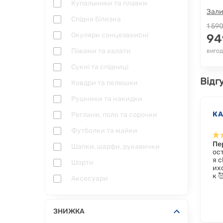
Купальники та плавки
Зали
Спідня білизна
1 590
Окуляри сонцезахисні
94
Піжами та халати
вигод
Сукні та спідниці
Відгу
Ковдри та пелюшки
Рушники та накидки
К
Реглани, поло та сорочки
Футболки та майки
Пе
Шапки, шарфи, рукавички
ост
я c
Шорти
их
к 
Аксесуари
ЗНИЖКА