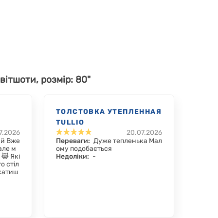
світшоти, розмір: 80"
ТОЛСТОВКА УТЕПЛЕННАЯ
TULLIO
7.2026
20.07.2026
й Вже
Переваги:
Дуже тепленька Мал
але м
ому подобається
 😹 Які
Недоліки:
-
о стіл
окатиш