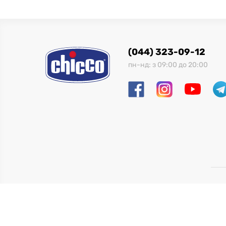
(044) 323-09-12
пн-нд: з 09:00 до 20:00
Т
Branch master, version d7dadc7 at 6/18/2026, 
ENV production