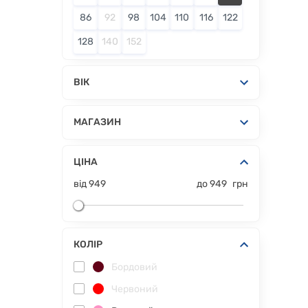
86
92
98
104
110
116
122
128
140
152
ВІК
МАГАЗИН
ЦІНА
від
949
до
949
грн
КОЛІР
Бордовий
Червоний