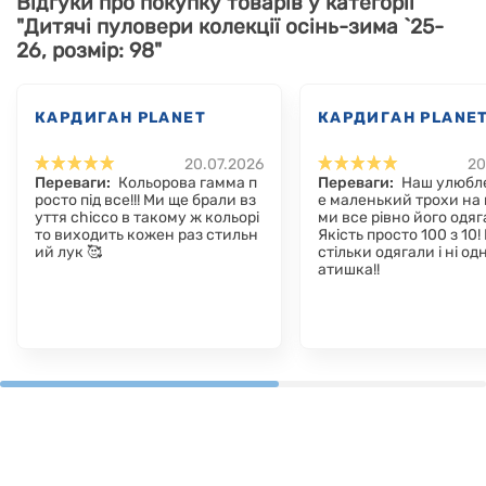
Відгуки про покупку товарів у категорії
"Дитячі пуловери колекції осінь-зима `25-
26, розмір: 98"
КАРДИГАН PLANET
КАРДИГАН PLANE
20.07.2026
20
Переваги:
Кольорова гамма п
Переваги:
Наш улюбл
росто під все!!! Ми ще брали вз
е маленький трохи на 
уття chicco в такому ж кольорі
ми все рівно його одя
то виходить кожен раз стильн
Якість просто 100 з 10!
ий лук 🥰
стільки одягали і ні од
атишка!!