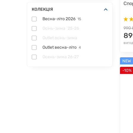
Спо
КОЛЕКЦІЯ
Весна-літо 2026
15
990 
Осінь-зима `25-26
89
Outlet осінь-зима
вигод
Outlet весна-літо
4
Осень-зима 26-27
NEW
-10%