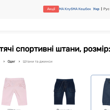
Акції
МА Клуб
МА Кешбек
Укр
Рус
итячі спортивні штани, розмір
o
Одяг
Штани та джинси