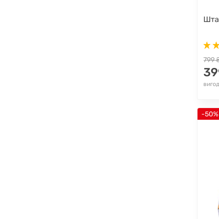
Шта
799 
39
вигод
-50%