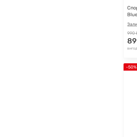
Спо
Blu
Зали
990 
89
вигод
-50%