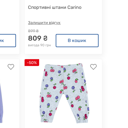
Спортивні штани Carino
Залишити відгук
899 ₴
809 ₴
ик
В кошик
вигода 90 грн
-50%