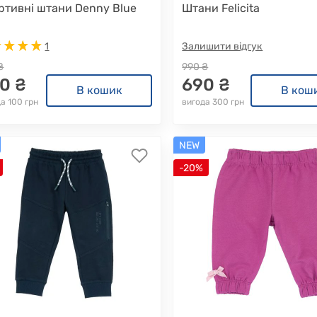
ртивні штани Denny Blue
Штани Felicita
1
Залишити відгук
₴
990 ₴
0 ₴
690 ₴
В кошик
В кош
а 100 грн
вигода 300 грн
NEW
-20%