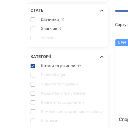
СТАТЬ
Дівчинка
10
Сорту
Хлопчик
9
Унісекс
NEW
КАТЕГОРІЇ
Штани та джинси
19
Верхній одяг
Жакети та піджаки
Кардигани та пуловери
Колготи та шкарпетки
Комбінезони, комплекти та боді
Спо
Костюми