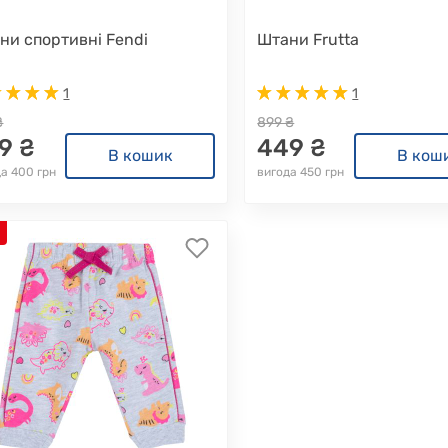
ни спортивні Fendi
Штани Frutta
1
1
₴
899 ₴
9 ₴
449 ₴
В кошик
В кош
а 400 грн
вигода 450 грн