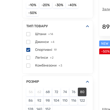
-10%
-20%
-30%
-40%
Зали
-50%
89
ТИП ТОВАРУ
Штани
+14
Джинси
+4
NEW
Спортивні
19
-50%
Легінси
+2
Комбінезони
+3
РОЗМІР
56
62
68
72
74
76
80
86
92
98
104
110
116
122
128
140
152
Шта