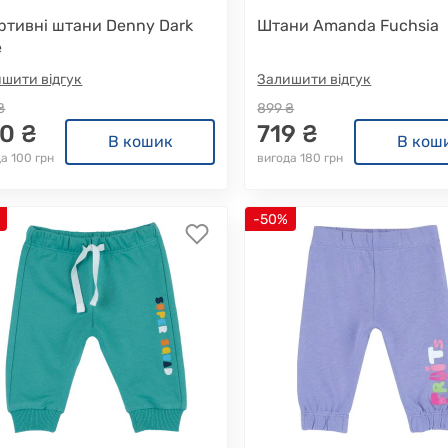
ртивні штани Denny Dark
Штани Amanda Fuchsia
e
шити відгук
Залишити відгук
₴
899 ₴
0 ₴
719 ₴
В кошик
В кош
а 100 грн
вигода 180 грн
-50%