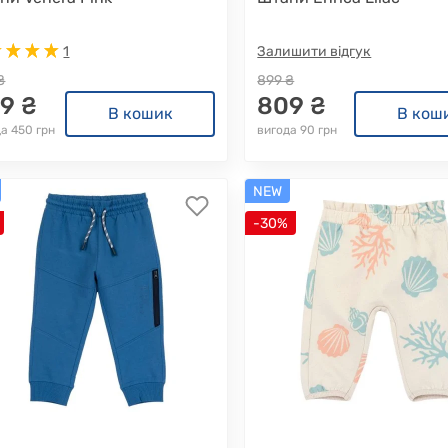
1
Залишити відгук
₴
899 ₴
9 ₴
809 ₴
В кошик
В кош
а 450 грн
вигода 90 грн
NEW
-30%