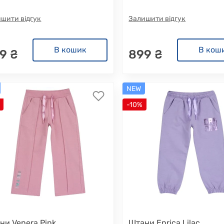
шити відгук
Залишити відгук
В кошик
В кош
9 ₴
899 ₴
NEW
-10%
ни Venera Pink
Штани Enrica Lilac