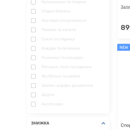
Купальники та плавки
Зали
Спідня білизна
Окуляри сонцезахисні
89
Піжами та халати
Сукні та спідниці
NEW
Ковдри та пелюшки
Рушники та накидки
Реглани, поло та сорочки
Футболки та майки
Шапки, шарфи, рукавички
Шорти
Аксесуари
ЗНИЖКА
Спо