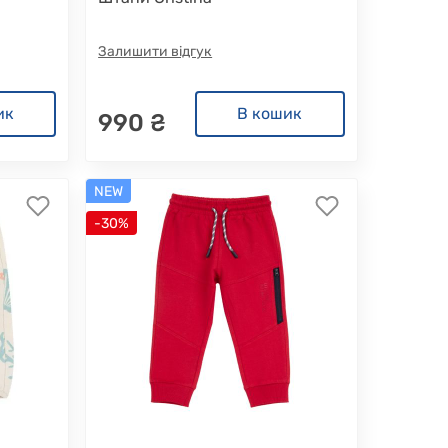
Залишити відгук
ик
В кошик
990 ₴
NEW
-30%