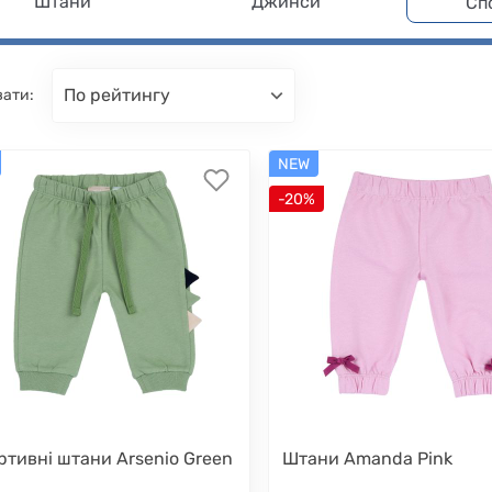
Штани
Джинси
Сп
по рейтингу
вати:
NEW
-20%
ртивні штани Arsenio Green
Штани Amanda Pink