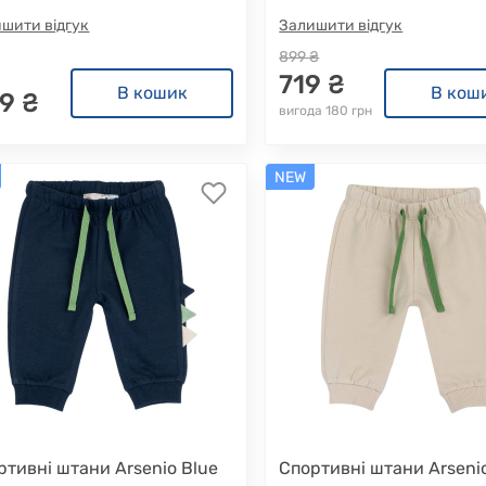
шити відгук
Залишити відгук
899 ₴
719 ₴
В кошик
В кош
9 ₴
вигода 180 грн
NEW
ртивні штани Arsenio Blue
Спортивні штани Arseni