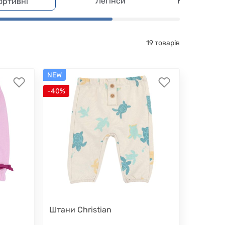
Легінси
Напівкомбі
ортивні
19 товарів
NEW
-40%
Штани Christian