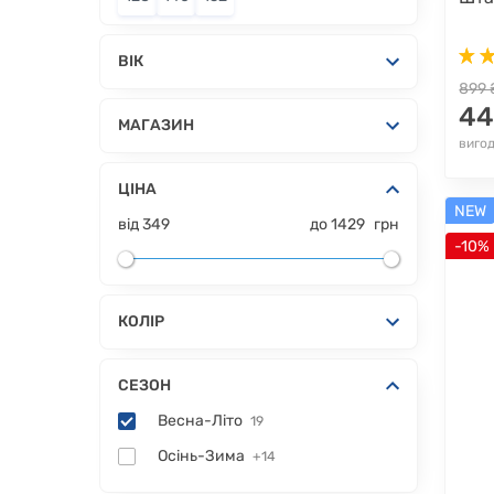
ВІК
899 
44
МАГАЗИН
вигод
ЦІНА
NEW
від
349
до
1429
грн
-10%
КОЛІР
СЕЗОН
Весна-Літо
19
Осінь-Зима
+14