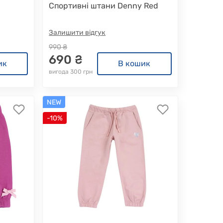
Спортивні штани Denny Red
Залишити відгук
990 ₴
690 ₴
ик
В кошик
вигода 300 грн
NEW
-10%