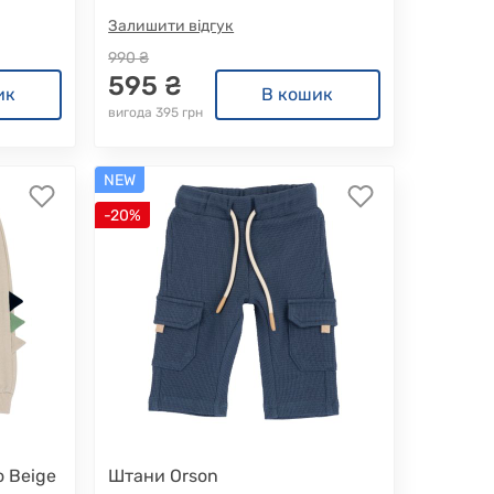
Залишити відгук
990 ₴
595 ₴
ик
В кошик
вигода 395 грн
NEW
-20%
o Beige
Штани Orson