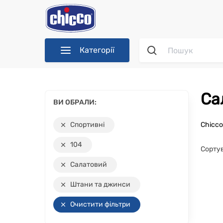
Категорії
С
ВИ ОБРАЛИ:
Спортивні
Chicc
104
Сорту
Салатовий
Штани та джинси
Очистити фільтри