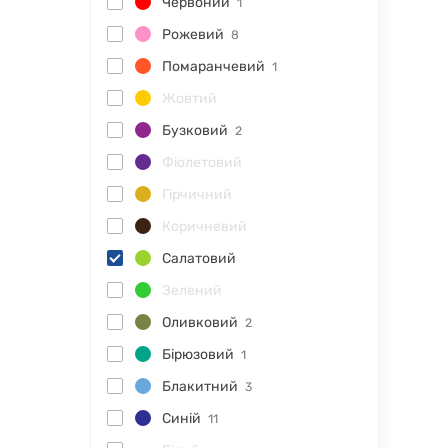
Червоний
1
Рожевий
8
Помаранчевий
1
Жовтий
Бузковий
2
Фіолетовий
Гірчичний
Коричневий
Салатовий
Зелений
Оливковий
2
Бірюзовий
1
Блакитний
3
Синій
11