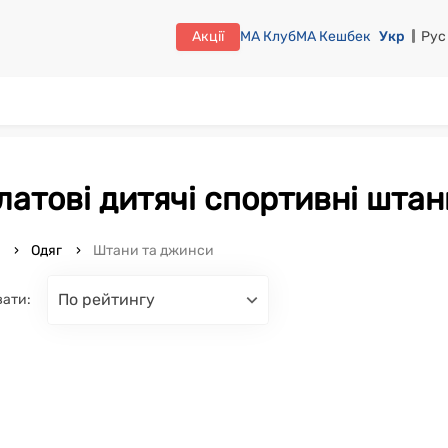
Акції
МА Клуб
МА Кешбек
Укр
Рус
алатові дитячі спортивні штан
o
Одяг
Штани та джинси
по рейтингу
вати: