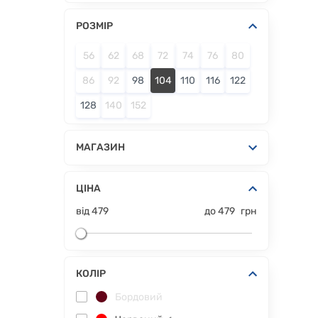
РОЗМІР
56
62
68
72
74
76
80
86
92
98
104
110
116
122
128
140
152
МАГАЗИН
ЦІНА
від
479
до
479
грн
КОЛІР
Бордовий