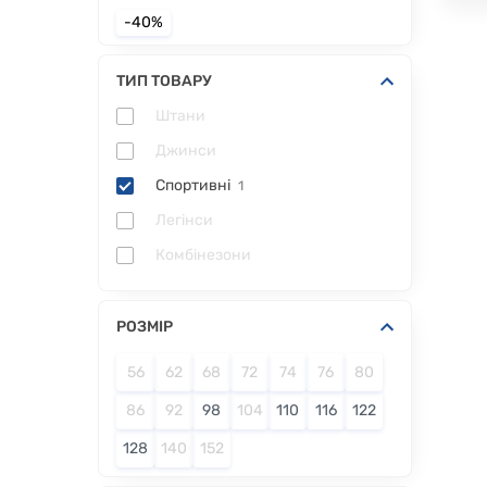
-40%
ТИП ТОВАРУ
Штани
Джинси
Спортивні
1
Легінси
Комбінезони
РОЗМІР
56
62
68
72
74
76
80
86
92
98
104
110
116
122
128
140
152