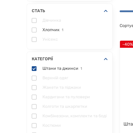
СТАТЬ
Дівчинка
Сорту
Хлопчик
1
Унісекс
-40
КАТЕГОРІЇ
Штани та джинси
1
Верхній одяг
Жакети та піджаки
Кардигани та пуловери
Колготи та шкарпетки
Комбінезони, комплекти та боді
Шта
Костюми