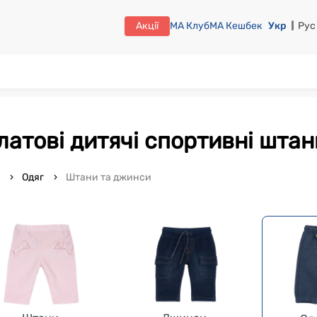
Акції
МА Клуб
МА Кешбек
Укр
Рус
алатові дитячі спортивні штани
o
Одяг
Штани та джинси