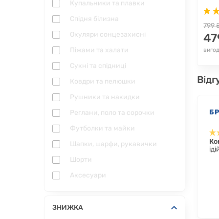
Купальники та плавки
Спідня білизна
799 
Окуляри сонцезахисні
47
Піжами та халати
вигод
Сукні та спідниці
Відг
Ковдри та пелюшки
Рушники та накидки
Б
Реглани, поло та сорочки
Футболки та майки
Ко
Шапки, шарфи, рукавички
ід
Шорти
Аксесуари
ЗНИЖКА