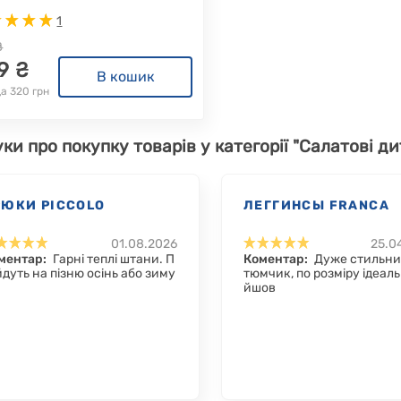
1
₴
9 ₴
В кошик
а 320 грн
уки про покупку товарів у категорії "Салатові ди
РЮКИ PICCOLO
ЛЕГГИНСЫ FRANCA
01.08.2026
25.0
ментар:
Гарні теплі штани. П
Коментар:
Дуже стильни
ійдуть на пізню осінь або зиму
тюмчик, по розміру ідеаль
йшов