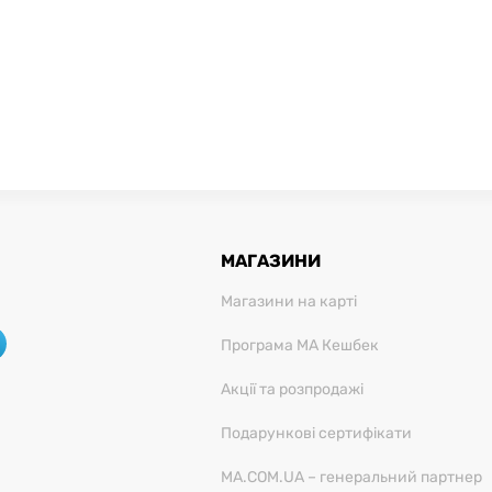
МАГАЗИНИ
Магазини на карті
Програма МА Кешбек
Акції та розпродажі
Подарункові сертифікати
MA.COM.UA – генеральний партнер