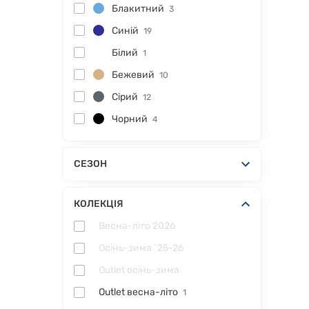
Блакитний
3
Синій
19
Білий
1
Бежевий
10
Сірий
12
Чорний
4
СЕЗОН
КОЛЕКЦІЯ
Весна-літо 2026
Осінь-зима `25-26
Outlet осінь-зима
Outlet весна-літо
1