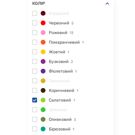
КОЛІР
Бордовий
Червоний
5
Рожевий
13
Помаранчевий
1
Жовтий
1
Бузковий
2
Фіолетовий
1
Гірчичний
Коричневий
1
Салатовий
1
Зелений
Оливковий
3
Бірюзовий
1