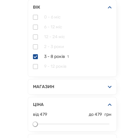
ВІК
0 - 6 міс
6 - 12 міс
12 - 24 міс
2 - 3 роки
3 - 8 років
1
9 - 12 років
МАГАЗИН
ЦІНА
від
479
до
479
грн