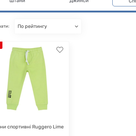
Штани
Джинси
Сп
по рейтингу
вати:
%
ни спортивні Ruggero Lime