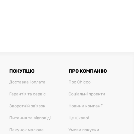
ПОКУПЦЮ
ПРО КОМПАНІЮ
Доставка і оплата
Про Chicco
Гарантія та сервіс
Соціальні проекти
Зворотній зв'язок
Новини компанії
Питання та відповіді
Це цікаво!
Пакунок малюка
Умови покупки