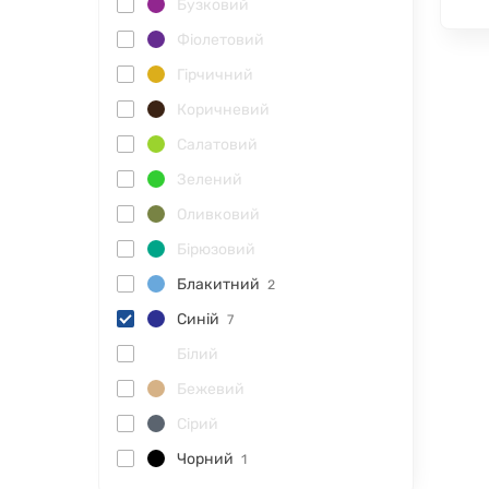
Бузковий
Фіолетовий
Гірчичний
Коричневий
Салатовий
Зелений
Оливковий
Бірюзовий
Блакитний
2
Синій
7
Білий
Бежевий
Сірий
Чорний
1