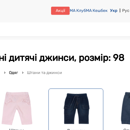
Акції
МА Клуб
МА Кешбек
Укр
Рус
ині дитячі джинси, розмір: 98
o
Одяг
Штани та джинси