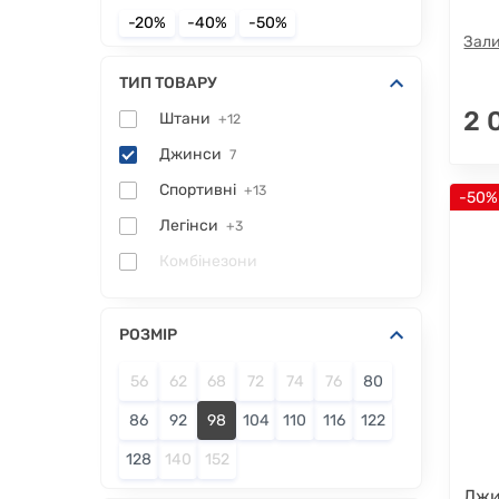
-20%
-40%
-50%
Зали
ТИП ТОВАРУ
2 
Штани
+12
Джинси
7
Спортивні
+13
-50%
Легінси
+3
Комбінезони
РОЗМІР
56
62
68
72
74
76
80
86
92
98
104
110
116
122
128
140
152
Джи