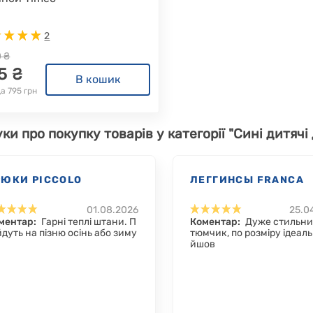
2
0 ₴
5 ₴
В кошик
а 795 грн
уки про покупку товарів у категорії "Сині дитячі
РЮКИ PICCOLO
ЛЕГГИНСЫ FRANCA
01.08.2026
25.0
ментар:
Гарні теплі штани. П
Коментар:
Дуже стильни
ійдуть на пізню осінь або зиму
тюмчик, по розміру ідеаль
йшов