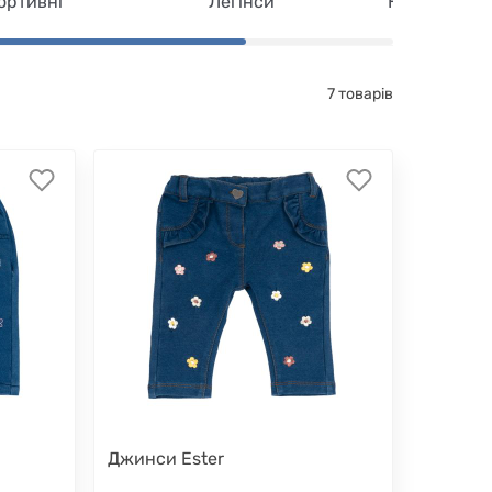
ортивні
Легінси
Напівкомбі
7 товарів
Джинси Ester