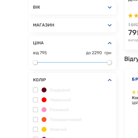
ВІК
1 59
МАГАЗИН
79
вигод
ЦІНА
від
795
до
2290
грн
Відг
Б
КОЛІР
Бордовий
Ко
Червоний
ід
Рожевий
Помаранчевий
Жовтий