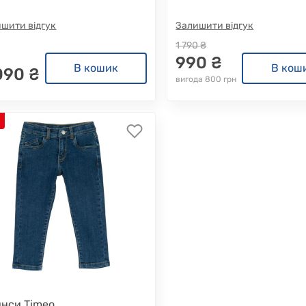
шити відгук
Залишити відгук
1 790 ₴
990 ₴
В кошик
В кош
090 ₴
вигода 800 грн
нси Timeo