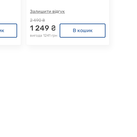
Залишити відгук
2 490 ₴
1 249 ₴
ик
В кошик
вигода 1241 грн