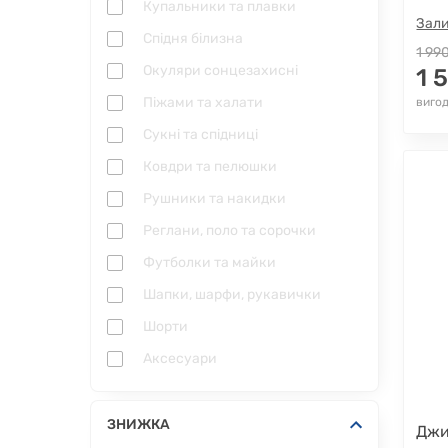
Купальники та плавки
Зали
Спідня білизна
1 99
Окуляри сонцезахисні
1 
Піжами та халати
вигод
Сукні та спідниці
Ковдри та пелюшки
Рушники та накидки
Реглани, поло та сорочки
Футболки та майки
Шапки, шарфи, рукавички
Шорти
Аксесуари
ЗНИЖКА
Джи