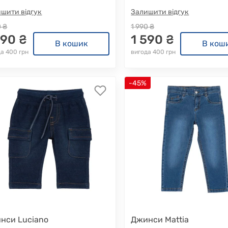
шити відгук
Залишити відгук
0 ₴
1 990 ₴
590 ₴
1 590 ₴
В кошик
В кош
а 400 грн
вигода 400 грн
-45%
нси Luciano
Джинси Mattia