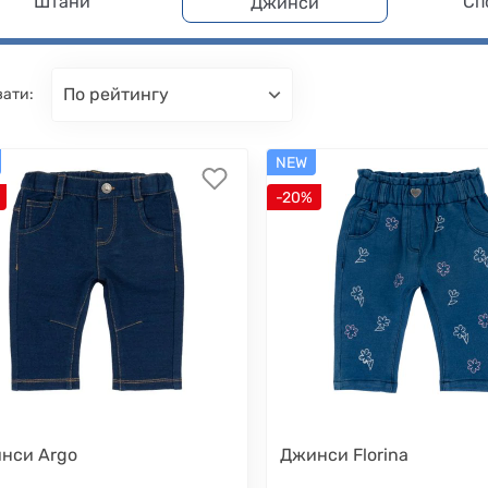
Штани
Сп
Джинси
по рейтингу
вати:
NEW
-20%
нси Argo
Джинси Florina