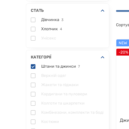
СТАТЬ
Дівчинка
3
Сорту
Хлопчик
4
Унісекс
NEW
-20%
КАТЕГОРІЇ
Штани та джинси
7
Верхній одяг
Жакети та піджаки
Кардигани та пуловери
Колготи та шкарпетки
Комбінезони, комплекти та боді
Джи
Костюми