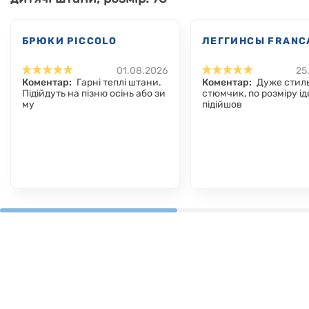
БРЮКИ PICCOLO
ЛЕГГИНСЫ FRANC
01.08.2026
25
Коментар:
Гарні теплі штани.
Коментар:
Дуже стил
Підійдуть на пізню осінь або зи
стюмчик, по розміру і
му
підійшов