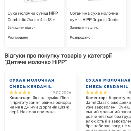
Cуха молочна суміш
HiPP
Органічна суха молочна
Combiotic Junior 4, з 18 міс.,
суміш
HiPP
Organic Junior
500 г
3, з 12 міс., 500 г
Залишити відгук
Залишити відгук
Розпродано
Розпродано
Відгуки про покупку товарів у категорії
"Дитяче молочко HiPP"
СУХАЯ МОЛОЧНАЯ
СУХАЯ МОЛОЧНАЯ
СМЕСЬ KENDAMIL
СМЕСЬ KENDAMIL
19.07.2026
15
CLASSIC 1, 0-6 МЕС.,
CLASSIC 1, 0-6 МЕ
Коментар:
Якісна суміш. Післ
Коментар:
Користуєм
800 Г
800 Г
я приготування рідина однорід
damil Classic вже деяки
на на відміну від органік цієї ж
уже задоволені. Суміш
серії. На смак приємна.
ємний молочний запах
розчиняється без груд
алюк їсть її із задовол
бре набирає вагу, не 
лем із животиком чи з