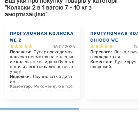
Відгуки про покупку товарів у категорії
"Коляски 2 в 1 вагою 7 - 10 кг з
амортизацією"
ПРОГУЛОЧНАЯ КОЛЯСКА
ПРОГУЛОЧНАЯ КО
WE 2
CHICCO WE
06.07.2026
19
Переваги:
Супер проходимая
Переваги:
Легка, зруч
коляска несмотря на маленьк
о складається.
ие колеса, не ожидала Очень л
Коментар:
Дуже зручн
егкая и легко складывается, с
одорожей.
упер!
Недоліки:
Скучноватый диза
йн
Коментар:
Рекомендую в пое
здки, занимает мало места в б
агажнике