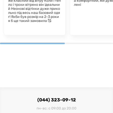
же класний від вітру Коли і теп
а комфортний, ми дуж
ло і трохи вітряно він ідеальни
лені
й Неонові відтінки дуже прико
льно під весь наш базовий одя
г! Якби був розмір на 2-3 роки
я б ще такий замовила 🥰
(044) 323-09-12
пн-вс: с 09:00 до 20:00