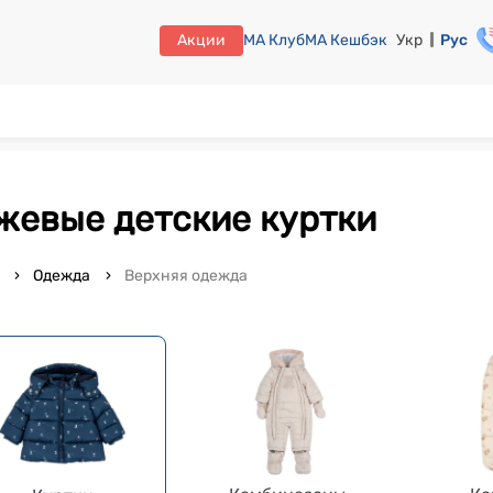
Акции
МА Клуб
МА Кешбэк
Укр
Рус
ежевые детские куртки
o
Одежда
Верхняя одежда