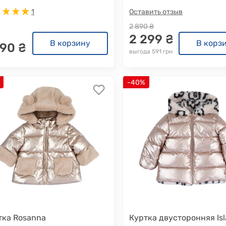
1
Оставить отзыв
2 890 ₴
2 299 ₴
В корзину
В корз
590 ₴
выгода 591 грн
-40%
тка Rosanna
Куртка двусторонняя Isl