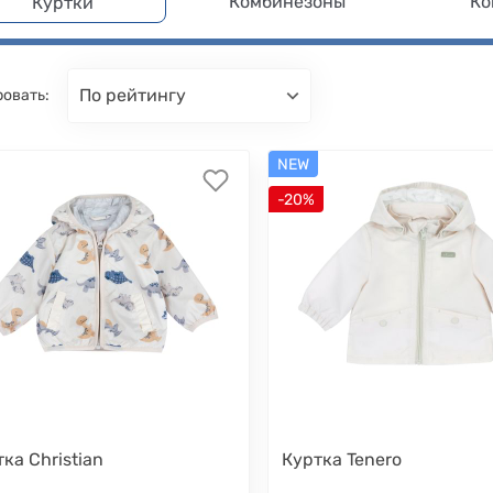
Комбинезоны
Ко
Куртки
по рейтингу
овать:
NEW
-20%
ка Christian
Куртка Tenero