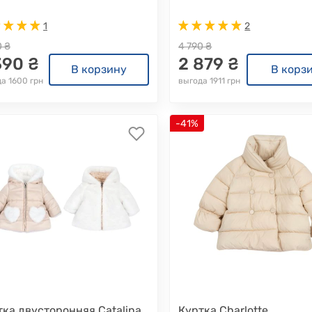
1
2
0 ₴
4 790 ₴
390 ₴
2 879 ₴
В корзину
В корз
а 1600 грн
выгода 1911 грн
-41%
тка двусторонняя Catalina
Куртка Charlotte