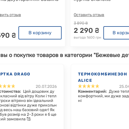
вить отзыв
Оставить отзыв
3 890 ₴
2 290 ₴
В корзину
В корз
590 ₴
выгода 1600 грн
вы о покупке товаров в категории "Бежевые де
УРТКА DRAGO
ТЕРМОКОМБИНЕЗОН
ALICE
20.07.2026
25.0
стоинства:
Цей дощовик ду
Комментарий:
Дуже тепл
класний від вітру Коли і тепл
комфортний, ми дуже зад
 трохи вітряно він ідеальний
ні
онові відтінки дуже прикольн
ід весь наш базовий одяг! Як
був розмір на 2-3 роки я б ще
кий замовила 🥰