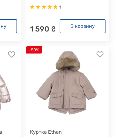
1
ину
В корзину
1 590 ₴
-50%
a
Куртка Ethan