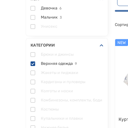
Девочка
6
Мальчик
3
Сортир
Унисекс
NEW
КАТЕГОРИИ
Брюки и джинсы
Верхняя одежда
9
Жакеты и пиджаки
Кардиганы и пуловеры
Колготы и носки
Комбинезоны, комплекты, боди
Костюмы
Купальники и плавки
Курт
Нижнее белье