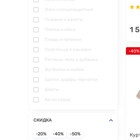
Очки солнцезащитные
Пижамы и халаты
1 
Платья и юбки
Пледы и пеленки
Полотенца и накидки
-40%
Регланы, поло и рубашки
Футболки и майки
Шапки, шарфы, перчатки
Шорты
Аксессуары
СКИДКА
-20%
-40%
-50%
Кур