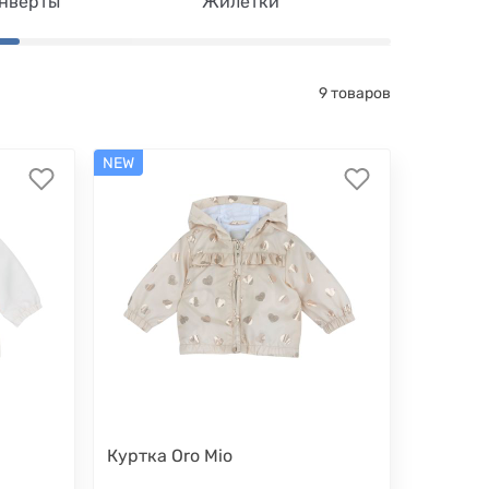
нверты
Жилетки
Плащ
9 товаров
NEW
Куртка Oro Mio