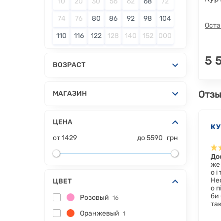
10
20
30
56
62
68
72
74
76
80
86
92
98
104
Оста
110
116
122
128
140
152
000
5 
ВОЗРАСТ
Отзы
МАГАЗИН
ЦЕНА
К
от
1429
до
5590
грн
До
же 
о і
Не
ЦВЕТ
о п
би 
Розовый
16
та
Оранжевый
1