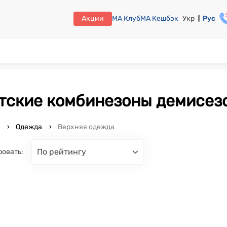
Акции
МА Клуб
МА Кешбэк
Укр
Рус
етские комбинезоны демисезо
o
Одежда
Верхняя одежда
по рейтингу
ровать: