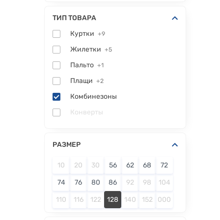
ТИП ТОВАРА
Куртки
+9
Жилетки
+5
Пальто
+1
Плащи
+2
Комбинезоны
Конверты
РАЗМЕР
10
20
30
56
62
68
72
74
76
80
86
92
98
104
110
116
122
128
140
152
000