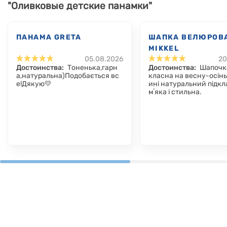
"Оливковые детские панамки"
ПАНАМА GRETA
ШАПКА ВЕЛЮРОВ
MIKKEL
05.08.2026
20
Достоинства:
Тоненька,гарн
Достоинства:
Шапочк
а,натуральна)Подобається вс
класна на весну-осін
е!Дякую💛
ині натуральний підкл
мʼяка і стильна.