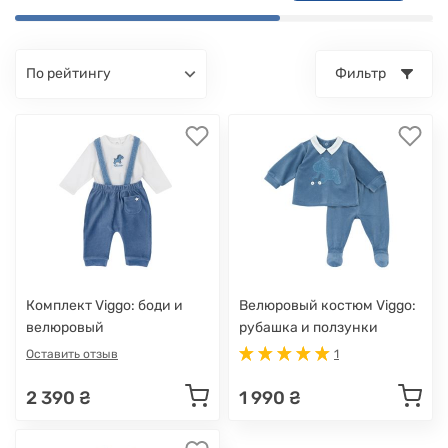
по рейтингу
Фильтр
Комплект Viggo: боди и
Велюровый костюм Viggo:
велюровый
рубашка и ползунки
полукомбинезон
Оставить отзыв
1
2 390 ₴
1 990 ₴