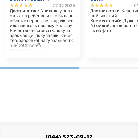
27.09.2025
0
ВЕЛЮРОВЫЙ
Достоинства:
Увидела у знак
Достоинства:
Класний
ПОЛУКОМБИНЕЗОН
омых на ребёнке и это была л
ний, якісний
юбовь с первого взгляда❤️ реш
Комментарий:
Дуже 
ила заказать нашему малышу.
й і милий, виглядає то
Качество не описать, покупая
як на фото
здесь вещи ,покупаешь: качес
тво, здоровье( натуральная тк
ань)👍Chicco😘
Недостатки:
Нет
Комментарий:
CGICCO- ты ни
когда не подводил❤️❤️❤️😘
(044) 323-09-12