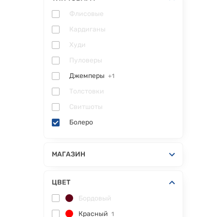
Флисовые
Кардиганы
Худи
Пуловеры
Джемперы
+1
Толстовки
Свитшоты
Болеро
МАГАЗИН
ЦВЕТ
Бордовый
Красный
1