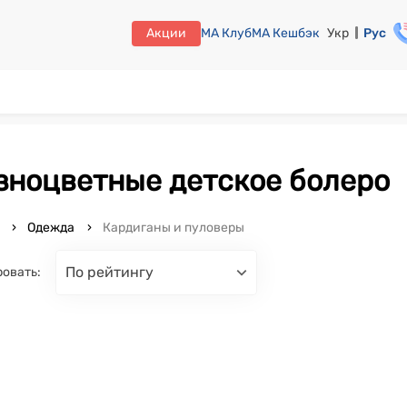
Акции
МА Клуб
МА Кешбэк
Укр
Рус
азноцветные детское болеро
o
Одежда
Кардиганы и пуловеры
по рейтингу
овать: