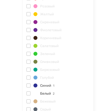
Розовый
Желтый
Сиреневый
Фиолетовый
Коричневый
Салатовый
Зеленый
Оливковый
Бирюзовый
Голубой
Синий
1
Белый
2
Бежевый
Серый