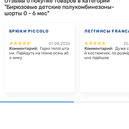
Отзывы о покупке товаров в категории
"Бирюзовые детские полукомбинезоны-
шорты 0 - 6 мес"
БРЮКИ PICCOLO
ЛЕГГИНСЫ FRANC
01.08.2026
25
Комментарий:
Гарні теплі шта
Комментарий:
Дуже 
ни. Підійдуть на пізню осінь аб
й костюмчик, по розмір
о зиму
ьно підійшов